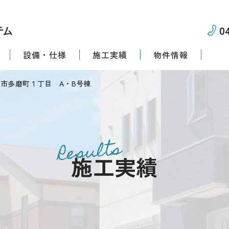
0
設備・仕様
施工実績
物件情報
S府中市多磨町１丁目 A・B号棟
Results
施工実績