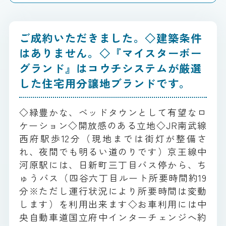
ご成約いただきました。◇建築条件
はありません。◇『マイスターボー
グランド』はコウチシステムが厳選
した住宅用分譲地ブランドです。
◇緑豊かな、ベッドタウンとして有望なロ
ケーション◇開放感のある立地◇JR南武線
西府駅歩12分（現地までは街灯が整備さ
れ、夜間でも明るい道のりです）京王線中
河原駅には、日新町三丁目バス停から、ち
ゅうバス（四谷六丁目ルート所要時間約19
分※ただし運行状況により所要時間は変動
します）を利用出来ます◇お車利用には中
央自動車道国立府中インターチェンジへ約