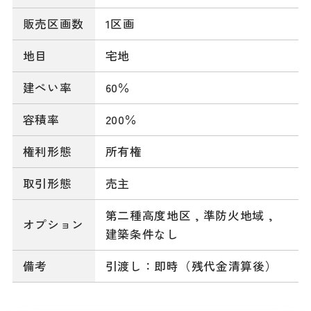
販売区画数
1区画
地目
宅地
建ぺい率
60％
容積率
200％
権利形態
所有権
取引形態
売主
第二種高度地区
,
準防火地域
,
オプション
建築条件なし
備考
引渡し：即時（残代金清算後）